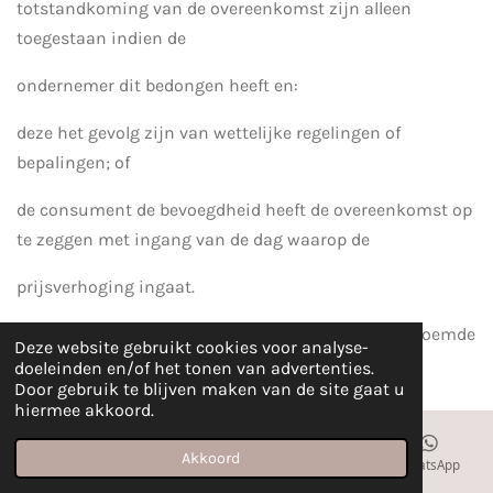
totstandkoming van de overeenkomst zijn alleen
toegestaan indien de
ondernemer dit bedongen heeft en:
deze het gevolg zijn van wettelijke regelingen of
bepalingen; of
de consument de bevoegdheid heeft de overeenkomst op
te zeggen met ingang van de dag waarop de
prijsverhoging ingaat.
5. De in het aanbod van producten of diensten genoemde
Deze website gebruikt cookies voor analyse-
prijzen zijn inclusief btw.
doeleinden en/of het tonen van advertenties.
Door gebruik te blijven maken van de site gaat u
hiermee akkoord.
6. Alle prijzen zijn onder voorbehoud van druk – en
zetfouten. Voor de gevolgen van druk – en zetfouten
Akkoord
E-mailadres
Telefoonnummer
Kaart
WhatsApp
wordtgeen aansprakelijkheid aanvaard. Bij druk – en