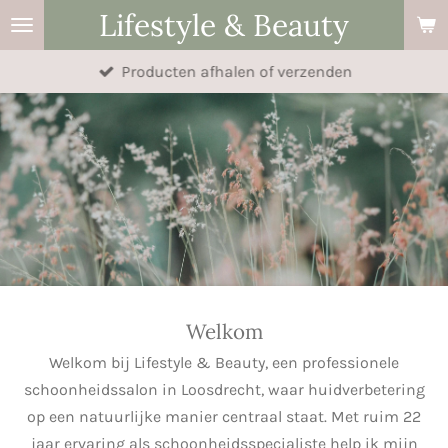
Lifestyle & Beauty
Ga
direct
Producten afhalen of verzenden
naar
de
hoofdinhoud
Welkom
Welkom bij Lifestyle & Beauty, een professionele
schoonheidssalon in Loosdrecht, waar huidverbetering
op een natuurlijke manier centraal staat. Met ruim 22
jaar ervaring als schoonheidsspecialiste help ik mijn