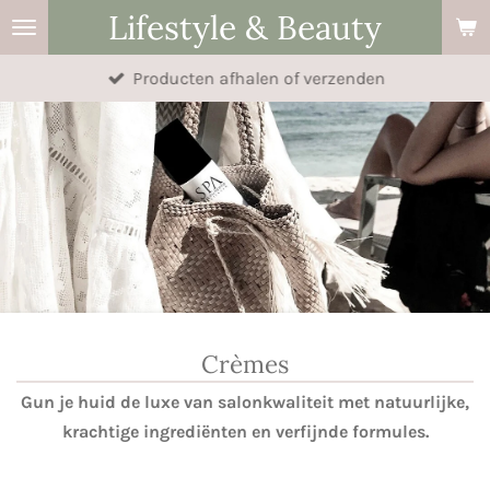
Lifestyle & Beauty
Ga
direct
Producten afhalen of verzenden
naar
de
hoofdinhoud
Crèmes
Gun je huid de luxe van salonkwaliteit met natuurlijke,
krachtige ingrediënten en verfijnde formules.