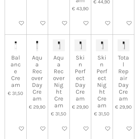
am
€ 44,90
€ 43,90
In winkelwagen
In winkelwagen
In winkelwagen
In winkelwagen
In winkelwagen
In wink
Bal
Aqu
Aqu
Ski
Ski
Tota
anc
a
a
n
n
l
e
Rec
Rec
Perf
Perf
Rep
Cre
over
over
ect
ect
air
am
Day
Nig
Day
Nig
Day
Cre
ht
Cre
ht
Cre
€ 31,50
am
Cre
am
Cre
am
am
am
€ 29,90
€ 29,90
€ 29,90
€ 31,50
€ 31,50
In winkelwagen
In winkelwagen
In winkelwagen
In winkelwagen
In winkelwagen
In wink