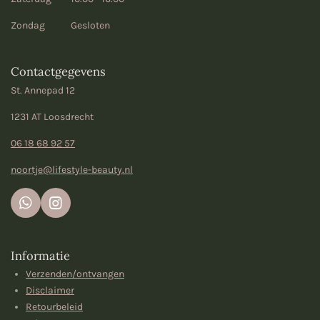
Zondag Gesloten
Contactgegevens
St. Annepad 12
1231 AT Loosdrecht
06 18 68 92 57
noortje@lifestyle-beauty.nl
W
I
h
n
a
s
t
t
Informatie
s
a
Verzenden/ontvangen
A
g
p
r
Disclaimer
p
a
Retourbeleid
m