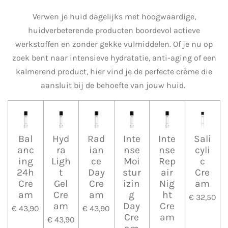
Verwen je huid dagelijks met hoogwaardige,
huidverbeterende producten boordevol actieve
werkstoffen en zonder gekke vulmiddelen. Of je nu op
zoek bent naar intensieve hydratatie, anti-aging of een
kalmerend product, hier vind je de perfecte crème die
aansluit bij de behoefte van jouw huid.
Bal
Hyd
Rad
Inte
Inte
Sali
anc
ra
ian
nse
nse
cyli
ing
Ligh
ce
Moi
Rep
c
24h
t
Day
stur
air
Cre
Cre
Gel
Cre
izin
Nig
am
am
Cre
am
g
ht
€ 32,50
am
Day
Cre
€ 43,90
€ 43,90
Cre
am
€ 43,90