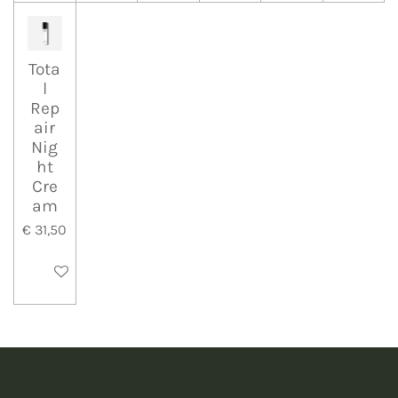
Tota
l
Rep
air
Nig
ht
Cre
am
€ 31,50
In winkelwagen