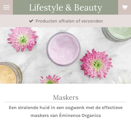
Lifestyle & Beauty
Ga
direct
Producten afhalen of verzenden
naar
de
hoofdinhoud
Maskers
Een stralende huid in een oogwenk met de effectieve
maskers van Éminence Organics