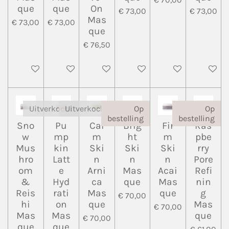
que
que
On
€ 73,00
€ 73,00
Mas
€ 73,00
€ 73,00
que
€ 76,50
Houd mij op de hoogte
Houd mij op de hoogte
In winkelwagen
Houd mij op de hoogte
In winkelwagen
In wink
Uitverkocht
Uitverkocht
Op
Op
bestelling
bestelling
Sno
Pu
Cal
Brig
Fir
Ras
w
mp
m
ht
m
pbe
Mus
kin
Ski
Ski
Ski
rry
hro
Latt
n
n
n
Pore
om
e
Arni
Mas
Acai
Refi
&
Hyd
ca
que
Mas
nin
Reis
rati
Mas
que
g
€ 70,00
hi
on
que
Mas
€ 70,00
Mas
Mas
que
€ 70,00
que
que