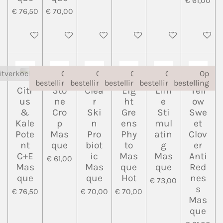
€ 61,00
€ 76,50
€ 70,00
In winkelwagen
Houd mij op de hoogte
Houd mij op de hoogte
Houd mij op de hoogte
In winkelwagen
Houd mij
itverkocht
Op
Op
Op
Op
Op
bestelling
bestelling
bestelling
bestelling
bestelling
Citr
Sto
Clea
Eig
Lim
Yell
us
ne
r
ht
e
ow
&
Cro
Ski
Gre
Sti
Swe
Kale
p
n
ens
mul
et
Pote
Mas
Pro
Phy
atin
Clov
nt
que
biot
to
g
er
C+E
ic
Mas
Mas
Anti
€ 61,00
Mas
Mas
que
que
Red
que
que
Hot
nes
€ 73,00
s
€ 76,50
€ 70,00
€ 70,00
Mas
que