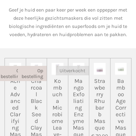
Geef je huid een paar keer per week een oppepper met
deze heerlijke gezichtsmaskers die vol zitten met
biologische ingrediënten en superfoods om je huid te
voeden, hydrateren en huidproblemen aan te pakken.
Op
Op
Uitverkocht
bestelling
bestelling
Acn
Cha
Ko
Ma
Stra
Ba
e
rcoa
mb
ngo
wbe
mb
Adv
l
uch
Exfo
rry
oo
anc
Blac
a
liati
Rhu
Age
ed
k
Mic
ng
bar
Corr
Clar
See
robi
Enz
b
ecti
ifyi
d
ome
yme
Mas
ve
ng
Clay
Lea
Mas
que
Mas
Mas
Mas
ve-
que
que
€ 70,00