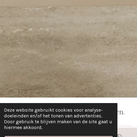
Deze website gebruikt cookies voor analyse-
Producten die doen wat ze beloven.
doeleinden en/of het tonen van advertenties.
Het kan echt!
Door gebruik te blijven maken van de site gaat u
hiermee akkoord.
Ontdek de producten van
Éminence Organics
en
SPA