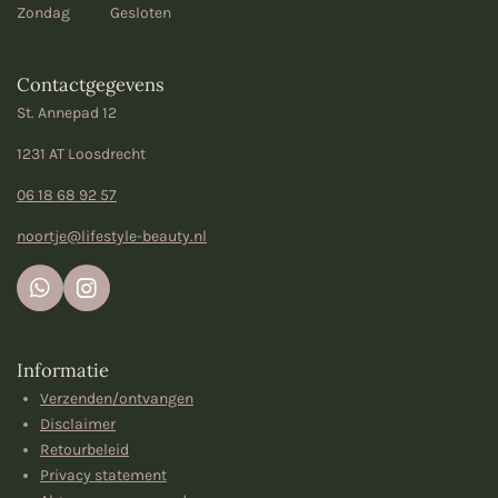
Zondag Gesloten
Contactgegevens
St. Annepad 12
1231 AT Loosdrecht
06 18 68 92 57
noortje@lifestyle-beauty.nl
W
I
h
n
a
s
t
t
Informatie
s
a
Verzenden/ontvangen
A
g
p
r
Disclaimer
p
a
Retourbeleid
m
Privacy statement