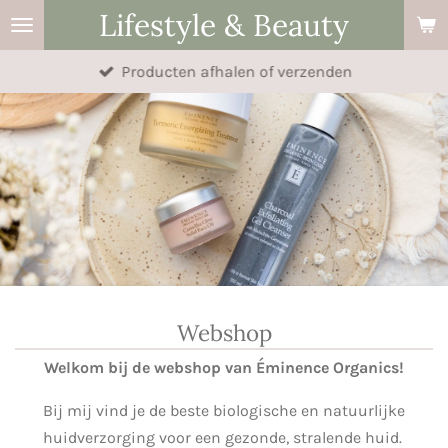
Lifestyle & Beauty
Ga
direct
Producten afhalen of verzenden
naar
de
hoofdinhoud
Webshop
Welkom bij de webshop van Éminence Organics!
Bij mij vind je de beste biologische en natuurlijke
huidverzorging voor een gezonde, stralende huid.