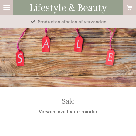
Lifestyle & Beauty
Ga
direct
Producten afhalen of verzenden
naar
de
hoofdinhoud
Sale
Verwen jezelf voor minder