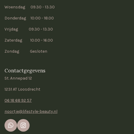
Woensdag 09.30 - 13.30
Donderdag 10:00 - 18.00
Vrijdag 09.30 - 13.30
Zaterdag 10.00 - 16.00
Zondag Gesloten
Contactgegevens
St. Annepad 12
1231 AT Loosdrecht
06 18 68 92 57
noortje@lifestyle-beauty.nl
W
I
h
n