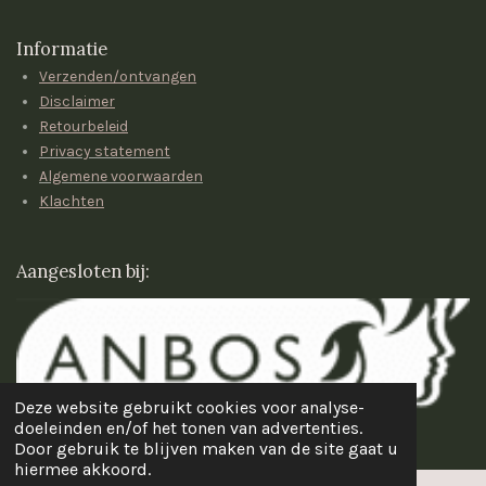
a
s
t
t
Informatie
s
a
Verzenden/ontvangen
A
g
p
r
Disclaimer
p
a
Retourbeleid
m
Privacy statement
Algemene voorwaarden
Klachten
Aangesloten bij:
Deze website gebruikt cookies voor analyse-
Powered by
JouwWeb
doeleinden en/of het tonen van advertenties.
Door gebruik te blijven maken van de site gaat u
hiermee akkoord.