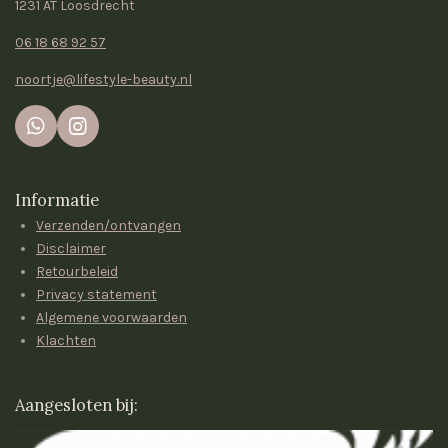
1231 AT Loosdrecht
06 18 68 92 57
noortje@lifestyle-beauty.nl
W
I
h
n
a
s
t
t
Informatie
s
a
Verzenden/ontvangen
A
g
p
r
Disclaimer
p
a
Retourbeleid
m
Privacy statement
Algemene voorwaarden
Klachten
Aangesloten bij: