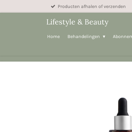
Producten afhalen of verzenden
Ga
direct
Lifestyle & Beauty
naar
de
Home
Behandelingen
Abonne
hoofdinhoud