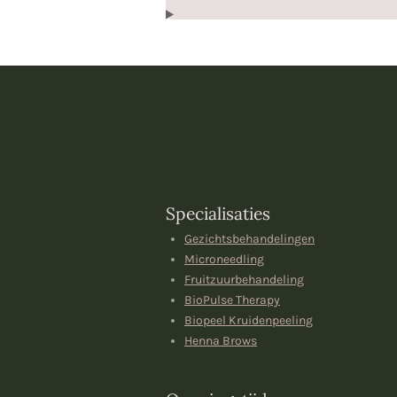
Specialisaties
Gezichtsbehandelingen
Microneedling
Fruitzuurbehandeling
BioPulse Therapy
Biopeel Kruidenpeeling
Henna Brows