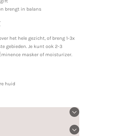
gift
en brengt in balans
g
er het hele gezicht, of breng 1-3x
te gebieden. Je kunt ook 2-3
minence masker of moisturizer.
re huid