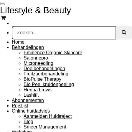
Ga
Lifestyle & Beauty
direct
naar
de
hoofdinhoud
Home
Behandelingen
Éminence Organic Skincare
Salonnepro
Microneedling
Deelbehandelingen
Fruitzuurbehandeling
BioPulse Therapy
Bio Peel kruidenpeeling
Henna brows
Lashlift
Abonnementen
Prijslijst
Online huidadvies
Aanmelden Huidtraject
Blog
Smeer Management