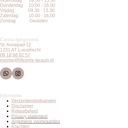
Woensdag 09.30 - 13.30
Donderdag 10:00 - 18.00
Vrijdag 09.30 - 13.30
Zaterdag 10.00 - 16.00
Zondag Gesloten
Contactgegevens
St. Annepad 12
1231 AT Loosdrecht
06 18 68 92 57
noortje@lifestyle-beauty.nl
W
I
h
n
a
s
t
t
Informatie
s
a
Verzenden/ontvangen
A
g
Disclaimer
p
r
Retourbeleid
p
a
Privacy statement
m
Algemene voorwaarden
Klachten