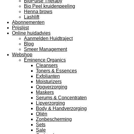
BioPulse Therapy
Bio Peel kruidenpeeling
Henna brows
Lashlift
Abonnementen
Prijslijst
Online huidadvies
Aanmelden Huidtraject
Blog
Smeer Management
Webshop
Éminence Organics
Cleansers
Toners & Essences
Exfolianten
Moisturizers
Oogverzorging
Maskers
Serums & Concentraten
Lipverzorging
Body & Handverzorging
Oliën
Zonbescherming
Sets
Sale