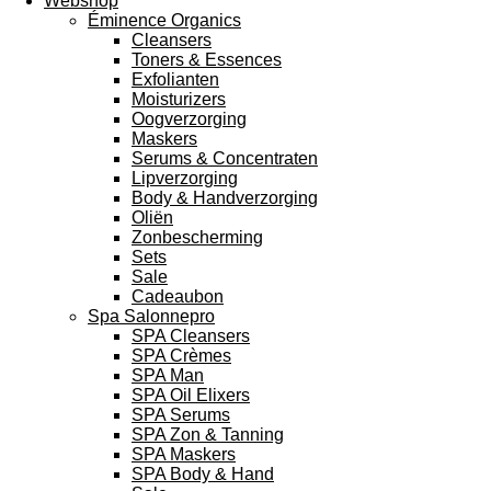
Webshop
Éminence Organics
Cleansers
Toners & Essences
Exfolianten
Moisturizers
Oogverzorging
Maskers
Serums & Concentraten
Lipverzorging
Body & Handverzorging
Oliën
Zonbescherming
Sets
Sale
Cadeaubon
Spa Salonnepro
SPA Cleansers
SPA Crèmes
SPA Man
SPA Oil Elixers
SPA Serums
SPA Zon & Tanning
SPA Maskers
SPA Body & Hand