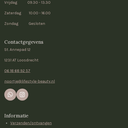
Vrijdag 09.30 - 13.30
Zaterdag 10.00 - 16.00
Zondag Gesloten
Contactgegevens
St. Annepad 12
1231 AT Loosdrecht
06 18 68 92 57
noortje@lifestyle-beauty.nl
W
I
h
n
a
s
t
t
Informatie
s
a
Verzenden/ontvangen
A
g