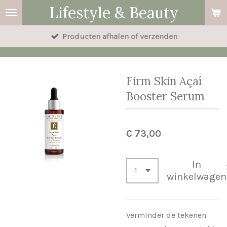
Lifestyle & Beauty
Ga
direct
Producten afhalen of verzenden
naar
de
hoofdinhoud
Firm Skin Açaí
Booster Serum
€ 73,00
In
winkelwagen
Verminder de tekenen