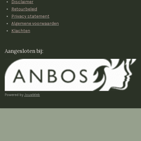
p
r
Disclaimer
p
a
Retourbeleid
m
Privacy statement
Algemene voorwaarden
Klachten
Aangesloten bij:
Powered by
JouwWeb