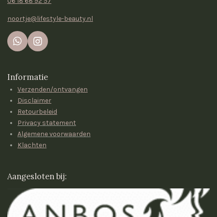
06 18 68 92 57
noortje@lifestyle-beauty.nl
W
I
h
n
a
s
t
t
Informatie
s
a
Verzenden/ontvangen
A
g
p
r
Disclaimer
p
a
Retourbeleid
m
Privacy statement
Algemene voorwaarden
Klachten
Aangesloten bij: