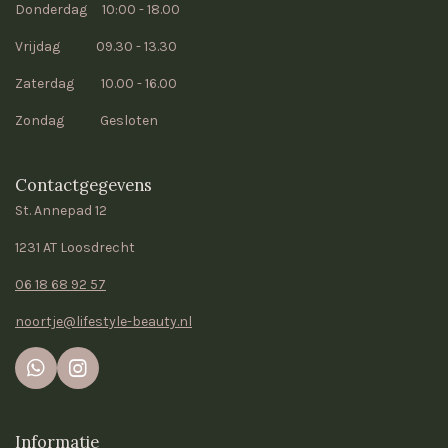
Donderdag 10:00 - 18.00
Vrijdag 09.30 - 13.30
Zaterdag 10.00 - 16.00
Zondag Gesloten
Contactgegevens
St. Annepad 12
1231 AT Loosdrecht
06 18 68 92 57
noortje@lifestyle-beauty.nl
W
I
h
n
a
s
t
t
Informatie