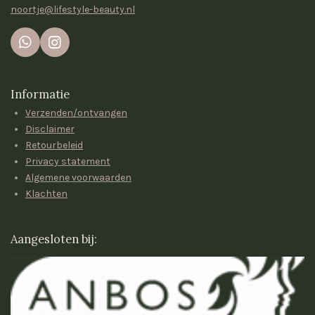
noortje@lifestyle-beauty.nl
W
I
h
n
a
s
t
t
Informatie
s
a
Verzenden/ontvangen
A
g
p
r
Disclaimer
p
a
Retourbeleid
m
Privacy statement
Algemene voorwaarden
Klachten
Aangesloten bij: