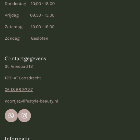
Donderdag 10:00 - 18.00
Vrijdag 09.30 - 13.30
Zaterdag 10.00 - 16.00
Zondag Gesloten
Contactgegevens
St. Annepad 12
1231 AT Loosdrecht
06 18 68 92 57
noortje@lifestyle-beauty.nl
W
I
h
n
a
s
t
t
Informatie