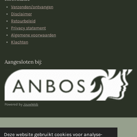
s
a
Verzenden/ontvangen
A
g
p
r
Disclaimer
p
a
Retourbeleid
m
Privacy statement
Algemene voorwaarden
Klachten
Aangesloten bij:
Powered by
JouwWeb
Deze website gebruikt cookies voor analyse-