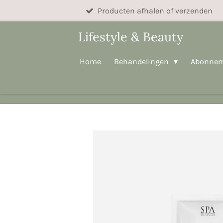
Producten afhalen of verzenden
Ga
direct
Lifestyle & Beauty
naar
de
Home
Behandelingen
Abonne
hoofdinhoud