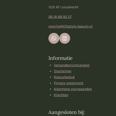
1231 AT Loosdrecht
06 18 68 92 57
noortje@lifestyle-beauty.nl
W
I
h
n
a
s
t
t
Informatie
s
a
A
g
Verzenden/ontvangen
p
r
Disclaimer
p
a
Retourbeleid
m
Privacy statement
Algemene voorwaarden
Klachten
Aangesloten bij: