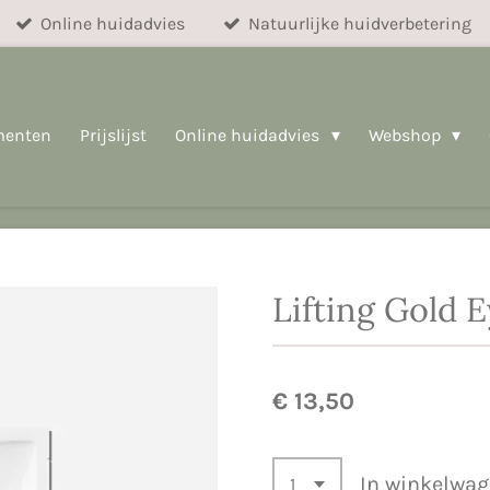
Online huidadvies
Natuurlijke huidverbetering
menten
Prijslijst
Online huidadvies
Webshop
Lifting Gold 
€ 13,50
In winkelwa