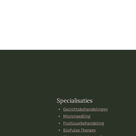
Specialisaties
Gezichtsbehandelingen
Microneedling
Fruitzuurbehandeling
BioPulse Therapy